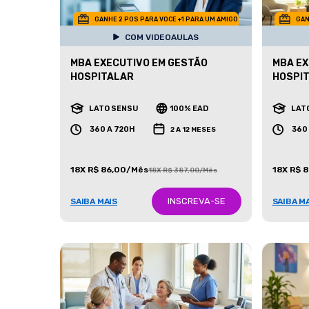
GANHE 2 POS PARA VOCE +1 PARA UM AMIGO
GAN
COM VIDEOAULAS
MBA EXECUTIVO EM GESTÃO
MBA EX
HOSPITALAR
HOSPI
LATO SENSU
100% EAD
LAT
360 A 720H
360
2 A 12 MESES
18X R$ 86,00/Mês
18X R$ 
18X R$ 387,00/Mês
INSCREVA-SE
SAIBA MAIS
SAIBA M