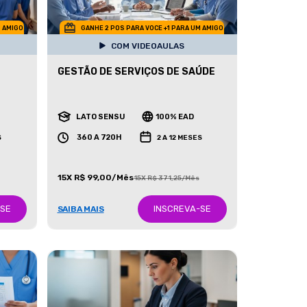
M AMIGO
GANHE 2 POS PARA VOCE +1 PARA UM AMIGO
COM VIDEOAULAS
GESTÃO DE SERVIÇOS DE SAÚDE
LATO SENSU
100% EAD
360 A 720H
S
2 A 12 MESES
15X R$ 99,00/Mês
15X R$ 371,25/Mês
-SE
INSCREVA-SE
SAIBA MAIS