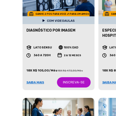
GANHE 2 POS PARA VOCE +1 PARA UM AMIGO
GAN
COM VIDEOAULAS
DIAGNÓSTICO POR IMAGEM
ESPECI
HOSPI
LATO SENSU
100% EAD
LAT
360 A 720H
360
2 A 12 MESES
18X R$ 105,00/Mês
18X R$ 
18X R$ 472,50/Mês
INSCREVA-SE
SAIBA MAIS
SAIBA M