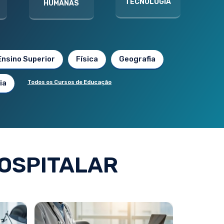
TECNOLOGIA
HUMANAS
Ensino Superior
Física
Geografia
ia
Todos os Cursos de Educação
OSPITALAR