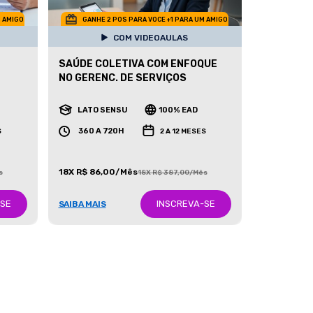
M AMIGO
GANHE 2 POS PARA VOCE +1 PARA UM AMIGO
COM VIDEOAULAS
SAÚDE COLETIVA COM ENFOQUE
NO GERENC. DE SERVIÇOS
LATO SENSU
100% EAD
360 A 720H
S
2 A 12 MESES
18X R$ 86,00/Mês
s
18X R$ 387,00/Mês
-SE
INSCREVA-SE
SAIBA MAIS