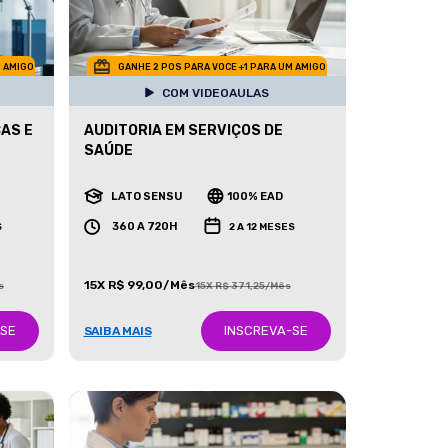
M AMIGO
GANHE 2 POS PARA VOCE +1 PARA UM AMIGO
COM VIDEOAULAS
AS E
AUDITORIA EM SERVIÇOS DE
SAÚDE
LATO SENSU
100% EAD
360 A 720H
S
2 A 12 MESES
15X R$ 99,00/Mês
s
15X R$ 371,25/Mês
-SE
INSCREVA-SE
SAIBA MAIS