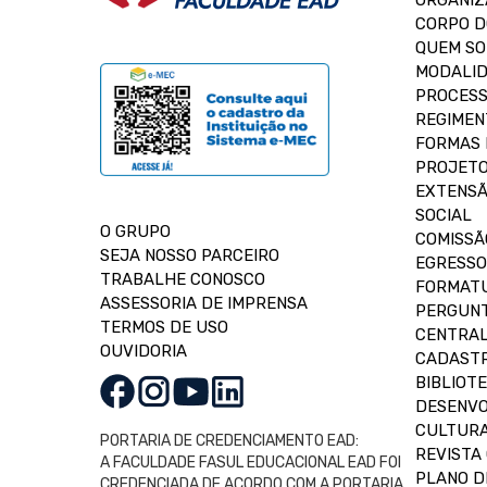
ORGANIZ
CORPO 
QUEM S
MODALID
PROCESS
REGIMEN
FORMAS 
PROJETO
EXTENSÃ
SOCIAL
O GRUPO
COMISSÃ
SEJA NOSSO PARCEIRO
EGRESSO
TRABALHE CONOSCO
FORMAT
ASSESSORIA DE IMPRENSA
PERGUNT
TERMOS DE USO
CENTRAL
OUVIDORIA
CADASTR
BIBLIOT
DESENVO
CULTUR
PORTARIA DE CREDENCIAMENTO EAD:
REVISTA 
A FACULDADE FASUL EDUCACIONAL EAD FOI
PLANO D
CREDENCIADA DE ACORDO COM A PORTARIA