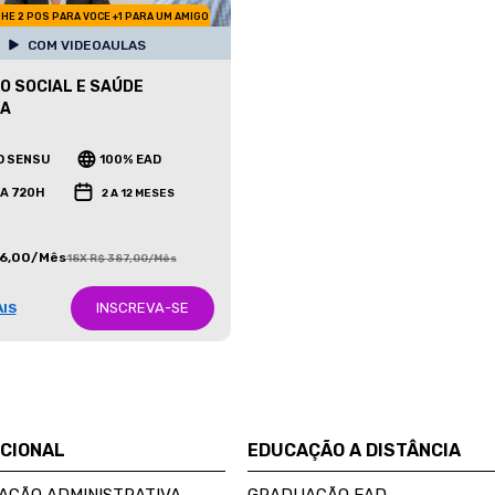
HE 2 POS PARA VOCE +1 PARA UM AMIGO
COM VIDEOAULAS
O SOCIAL E SAÚDE
CA
O SENSU
100% EAD
 A 720H
2 A 12 MESES
86,00/Mês
18X R$ 387,00/Mês
INSCREVA-SE
AIS
UCIONAL
EDUCAÇÃO A DISTÂNCIA