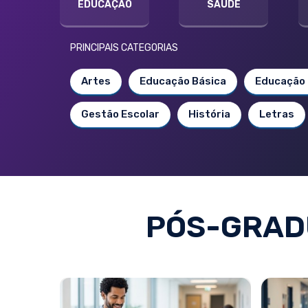
EDUCAÇÃO
SAÚDE
PRINCIPAIS CATEGORIAS
Artes
Educação Básica
Educação 
Gestão Escolar
História
Letras
PÓS-GRAD