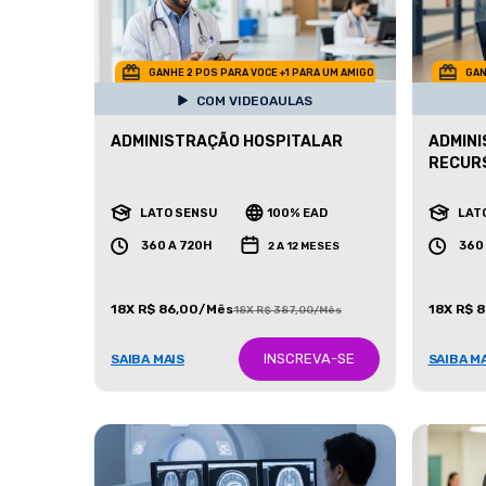
GANHE 2 POS PARA VOCE +1 PARA UM AMIGO
GAN
COM VIDEOAULAS
ADMINISTRAÇÃO HOSPITALAR
ADMINI
RECUR
LATO SENSU
100% EAD
LAT
360 A 720H
360
2 A 12 MESES
18X R$ 86,00/Mês
18X R$ 
18X R$ 387,00/Mês
INSCREVA-SE
SAIBA MAIS
SAIBA M