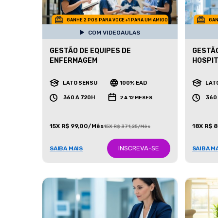
GANHE 2 POS PARA VOCE +1 PARA UM AMIGO
GAN
COM VIDEOAULAS
GESTÃO DE EQUIPES DE
GESTÃO
ENFERMAGEM
HOSPI
LATO SENSU
100% EAD
LAT
360 A 720H
360
2 A 12 MESES
15X R$ 99,00/Mês
18X R$ 
15X R$ 371,25/Mês
INSCREVA-SE
SAIBA MAIS
SAIBA M