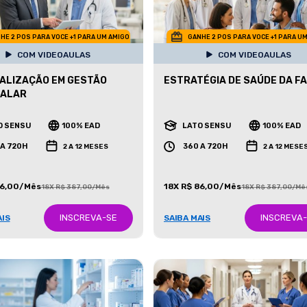
HE 2 POS PARA VOCE +1 PARA UM AMIGO
GANHE 2 POS PARA VOCE +1 PARA U
COM VIDEOAULAS
COM VIDEOAULAS
ALIZAÇÃO EM GESTÃO
ESTRATÉGIA DE SAÚDE DA FA
TALAR
O SENSU
100% EAD
LATO SENSU
100% EAD
 A 720H
360 A 720H
2 A 12 MESES
2 A 12 MESE
86,00/Mês
18X R$ 86,00/Mês
18X R$ 387,00/Mês
18X R$ 387,00/Mê
INSCREVA-SE
INSCREVA
AIS
SAIBA MAIS