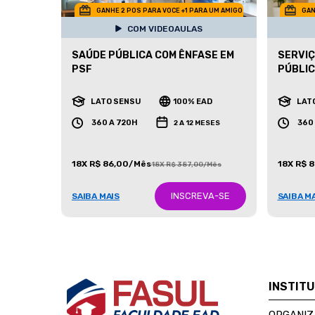
GANHE 2 POS PARA VOCE +1 PARA UM AMIGO
GAN
COM VIDEOAULAS
SAÚDE PÚBLICA COM ÊNFASE EM
SERVIÇ
PSF
PÚBLI
LATO SENSU
100% EAD
LAT
360 A 720H
360
2 A 12 MESES
18X R$ 86,00/Mês
18X R$ 
18X R$ 387,00/Mês
INSCREVA-SE
SAIBA MAIS
SAIBA M
INSTIT