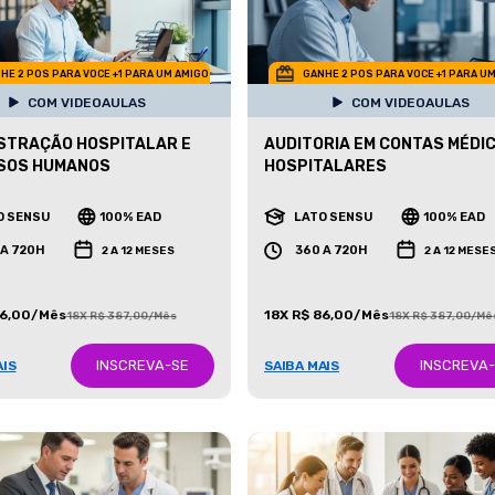
HE 2 POS PARA VOCE +1 PARA UM AMIGO
GANHE 2 POS PARA VOCE +1 PARA U
COM VIDEOAULAS
COM VIDEOAULAS
STRAÇÃO HOSPITALAR E
AUDITORIA EM CONTAS MÉDIC
SOS HUMANOS
HOSPITALARES
O SENSU
100% EAD
LATO SENSU
100% EAD
 A 720H
360 A 720H
2 A 12 MESES
2 A 12 MESE
86,00/Mês
18X R$ 86,00/Mês
18X R$ 387,00/Mês
18X R$ 387,00/Mê
INSCREVA-SE
INSCREVA
AIS
SAIBA MAIS