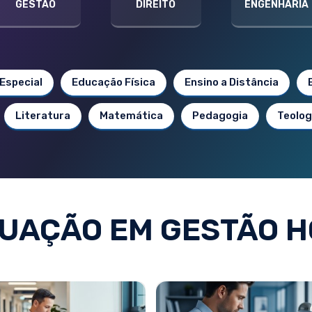
GESTÃO
DIREITO
ENGENHARIA
Especial
Educação Física
Ensino a Distância
Literatura
Matemática
Pedagogia
Teolog
UAÇÃO EM GESTÃO H