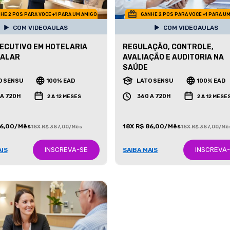
HE 2 POS PARA VOCE +1 PARA UM AMIGO
GANHE 2 POS PARA VOCE +1 PARA U
COM VIDEOAULAS
COM VIDEOAULAS
ECUTIVO EM HOTELARIA
REGULAÇÃO, CONTROLE,
TALAR
AVALIAÇÃO E AUDITORIA NA
SAÚDE
O SENSU
100% EAD
LATO SENSU
100% EAD
 A 720H
360 A 720H
2 A 12 MESES
2 A 12 MESE
86,00/Mês
18X R$ 86,00/Mês
18X R$ 387,00/Mês
18X R$ 387,00/Mê
INSCREVA-SE
INSCREVA
AIS
SAIBA MAIS