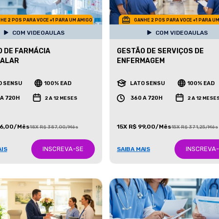
HE 2 POS PARA VOCE +1 PARA UM AMIGO
GANHE 2 POS PARA VOCE +1 PARA U
COM VIDEOAULAS
COM VIDEOAULAS
 DE FARMÁCIA
GESTÃO DE SERVIÇOS DE
TALAR
ENFERMAGEM
O SENSU
100% EAD
LATO SENSU
100% EAD
 A 720H
360 A 720H
2 A 12 MESES
2 A 12 MESE
86,00/Mês
15X R$ 99,00/Mês
18X R$ 387,00/Mês
15X R$ 371,25/Mês
INSCREVA-SE
INSCREVA
AIS
SAIBA MAIS