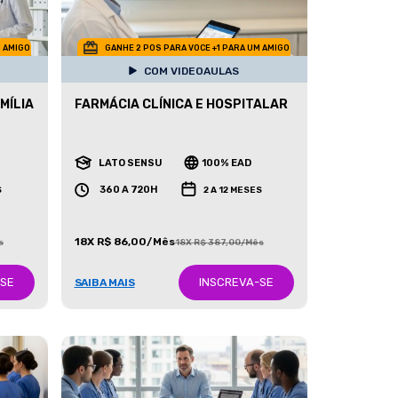
M AMIGO
GANHE 2 POS PARA VOCE +1 PARA UM AMIGO
COM VIDEOAULAS
MÍLIA
FARMÁCIA CLÍNICA E HOSPITALAR
LATO SENSU
100% EAD
360 A 720H
S
2 A 12 MESES
18X R$ 86,00/Mês
s
18X R$ 387,00/Mês
-SE
INSCREVA-SE
SAIBA MAIS