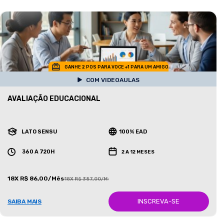
GANHE 2 POS PARA VOCE +1 PARA UM AMIGO
COM VIDEOAULAS
AVALIAÇÃO EDUCACIONAL
LATO SENSU
100% EAD
360 A 720H
2 A 12 MESES
18X R$ 86,00/Mês
18X R$ 387,00/Mês
INSCREVA-SE
SAIBA MAIS