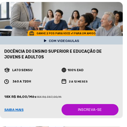
GANHE 2 POS PARA VOCE +1 PARA UM AMIGO
COM VIDEOAULAS
DOCÊNCIA DO ENSINO SUPERIOR E EDUCAÇÃO DE
JOVENS E ADULTOS
LATO SENSU
100% EAD
360 A 720H
2 A 12 MESES
18X R$ 86,00/Mês
18X R$ 387,00/Mês
INSCREVA-SE
SAIBA MAIS