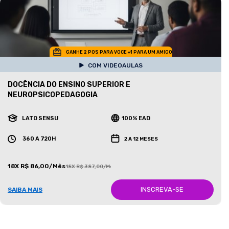
GANHE 2 POS PARA VOCE +1 PARA UM AMIGO
COM VIDEOAULAS
DOCÊNCIA DO ENSINO SUPERIOR E
NEUROPSICOPEDAGOGIA
LATO SENSU
100% EAD
360 A 720H
2 A 12 MESES
18X R$ 86,00/Mês
18X R$ 387,00/Mês
INSCREVA-SE
SAIBA MAIS