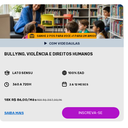
GANHE 2 POS PARA VOCE +1 PARA UM AMIGO
COM VIDEOAULAS
BULLYING, VIOLÊNCIA E DIREITOS HUMANOS
LATO SENSU
100% EAD
360 A 720H
2 A 12 MESES
18X R$ 86,00/Mês
18X R$ 387,00/Mês
INSCREVA-SE
SAIBA MAIS