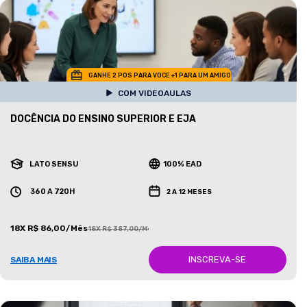
GANHE 2 POS PARA VOCE +1 PARA UM AMIGO
COM VIDEOAULAS
DOCÊNCIA DO ENSINO SUPERIOR E EJA
LATO SENSU
100% EAD
360 A 720H
2 A 12 MESES
18X R$ 86,00/Mês
18X R$ 387,00/Mês
INSCREVA-SE
SAIBA MAIS