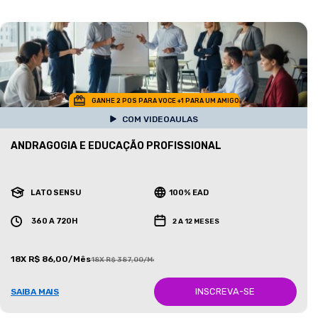
GANHE 2 POS PARA VOCE +1 PARA UM AMIGO
COM VIDEOAULAS
ANDRAGOGIA E EDUCAÇÃO PROFISSIONAL
LATO SENSU
100% EAD
360 A 720H
2 A 12 MESES
18X R$ 86,00/Mês
18X R$ 387,00/Mês
INSCREVA-SE
SAIBA MAIS