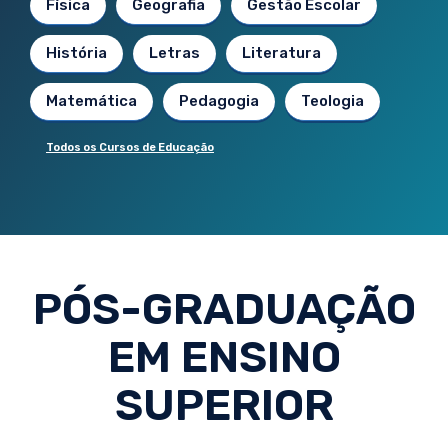
Física
Geografia
Gestão Escolar
História
Letras
Literatura
Matemática
Pedagogia
Teologia
Todos os Cursos de Educação
PÓS-GRADUAÇÃO
EM ENSINO
SUPERIOR